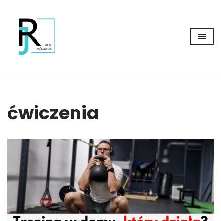
Przejdź
do
treści
ćwiczenia