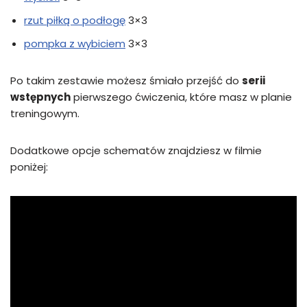
rzut piłką o podłogę
3×3
pompka z wybiciem
3×3
Po takim zestawie możesz śmiało przejść do
serii
wstępnych
pierwszego ćwiczenia, które masz w planie
treningowym.
Dodatkowe opcje schematów znajdziesz w filmie
poniżej: