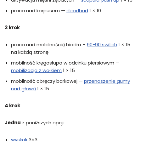
praca nad korpusem —
deadbud
1 × 10
3 krok
praca nad mobilnością biodra –
90-90 switch
1 × 15
na każdą stronę
mobilność kręgosłupa w odcinku piersiowym —
mobilizacja z wałkiem
1 × 15
mobilność obręczy barkowej —
przenoszenie gumy
nad głową
1 × 15
4 krok
Jedna
z poniższych opcji:
wyskok
3×3