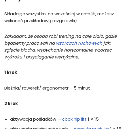
Składając wszystko, co wcześniej w całość, możesz
wykonać przykładową rozgrzewkę:
Zakładam, że osoba robi trening na całe ciało, gdzie
będziemy pracowali na
wzorcach ruchowych
jak:
zgięcie biodra, wypychanie horyzontalne, wzorzec
wykroku i przyciąganie wertykalne.
1 krok
Bieżnia/ rowerek/ ergonometr – 5 minut
2 krok
aktywacja pośladków —
cook hip lift
1 × 15
aktywacja mięśni zębatych —
scapula push up
1 × 15