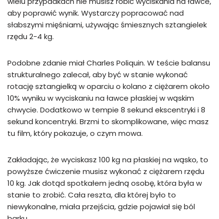
wielu przypadkach nie musisz robić wyciskania na ławce,
aby poprawić wynik. Wystarczy popracować nad
słabszymi mięśniami, używając śmiesznych sztangielek
rzędu 2-4 kg.
Podobne zdanie miał Charles Poliquin. W teście balansu
strukturalnego zalecał, aby być w stanie wykonać
rotację sztangielką w oparciu o kolano z ciężarem około
10% wyniku w wyciskaniu na ławce płaskiej w wąskim
chwycie. Dodatkowo w tempie 8 sekund ekscentryki i 8
sekund koncentryki. Brzmi to skomplikowane, więc masz
tu film, który pokazuje, o czym mowa.
Zakładając, że wyciskasz 100 kg na płaskiej na wąsko, to
powyższe ćwiczenie musisz wykonać z ciężarem rzędu
10 kg. Jak dotąd spotkałem jedną osobę, która była w
stanie to zrobić. Cała reszta, dla której było to
niewykonalne, miała przejścia, gdzie pojawiał się ból
barku.