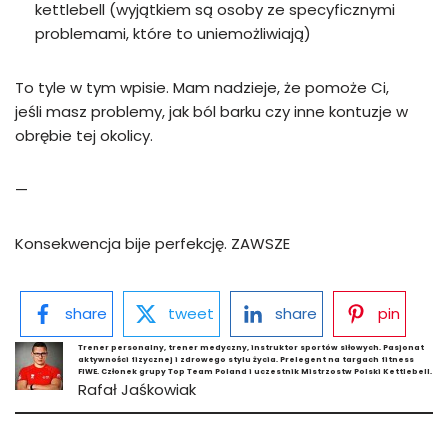
kettlebell (wyjątkiem są osoby ze specyficznymi
problemami, które to uniemożliwiają)
To tyle w tym wpisie. Mam nadzieje, że pomoże Ci,
jeśli masz problemy, jak ból barku czy inne kontuzje w
obrębie tej okolicy.
—
Konsekwencja bije perfekcję. ZAWSZE
share
tweet
share
pin
Trener personalny, trener medyczny, instruktor sportów siłowych. Pasjonat
aktywności fizycznej i zdrowego stylu życia. Prelegent na targach fitness
FIWE. Członek grupy Top Team Poland i uczestnik Mistrzostw Polski Kettlebell.
Rafał Jaśkowiak