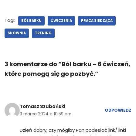
Tagi:
BÓL BARKU
ĆWICZENIA
PRACA SIEDZĄCA
SIŁOWNIA
TRENING
3 komentarze do “Ból barku – 6 ćwiczeń,
które pomogą się go pozbyć.”
Tomasz Szubański
ODPOWIEDZ
3 marca 2024 o 10:59 pm
Dzień dobry, czy mógłby Pan podesłać link/ linki