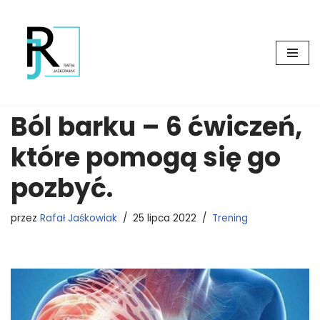
Przejdź
do
treści
Ból barku – 6 ćwiczeń,
które pomogą się go
pozbyć.
przez
Rafał Jaśkowiak
25 lipca 2022
Trening