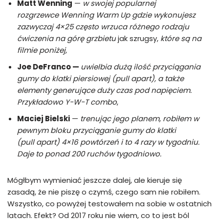
Matt Wenning
—
w swojej popularnej
rozgrzewce Wenning Warm Up gdzie wykonujesz
zazwyczaj 4×25 często wrzuca różnego rodzaju
ćwiczenia na górę grzbietu
jak szrugsy,
które są na
filmie poniżej,
Joe DeFranco —
uwielbia dużą ilość przyciągania
gumy do klatki piersiowej (pull apart), a także
elementy generujące duży czas pod napięciem.
Przykładowo Y-W-T combo
,
Maciej Bielski
—
trenując jego planem, robiłem w
pewnym bloku przyciąganie gumy do klatki
(pull apart) 4×16 powtórzeń i to 4 razy w tygodniu.
Daje to ponad 200 ruchów tygodniowo.
Mógłbym wymieniać jeszcze dalej, ale kieruje się
zasadą, że nie piszę o czymś, czego sam nie robiłem.
Wszystko, co powyżej testowałem na sobie w ostatnich
latach. Efekt? Od 2017 roku nie wiem, co to jest ból