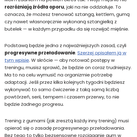
rozróżniają źródła oporu
, jaki na nie oddziałuje. To
oznacza, że możesz trenować sztangą, kettlem, gumą
czy nawet własnoręcznie wykonaną sztangielką z
butelek — w każdym przypadku da się rozwijać mięśnie.
Podstawą będzie jedna z najważniejszych zasad, czyli
progresywne przeładowanie
.
Szerzej opisałem ją w
tym wpisie
. W skrócie — aby notować postępy w
treningu, musisz sprawić, że będzie on coraz trudniejszy.
Ma to na celu wymusić na organizmie potrzebę
adaptacji. Jeśli przez kilka kolejnych tygodni będziesz
wykonywać to samo ćwiczenie z taką samą liczbą
powtórzeń, serii, tempem i czasem przerwy, to nie
będzie żadnego progresu.
Trening z gumami (jak zresztą każdy inny trening) musi
opierać się o zasadę progresywnego przeładowania.
Bez tego to tylko bezsensowne rozciąganie gum w