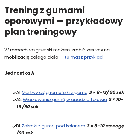
Trening z gumami
oporowymi — przykładowy
plan treningowy
W ramach rozgrzewki możesz zrobić zestaw na
mobilizację całego ciała —
tu masz przykład
.
Jednostka A
A1
Martwy ciąg rumuński z gumą
3 × 8-12/ 90 sek
A2
Wiosłowanie gumą w opadzie tułowia
3 × 10-
15 /90 sek
B1
Zakroki z gumą pod kolanem
3 × 8-10 na nogę
/90 sek