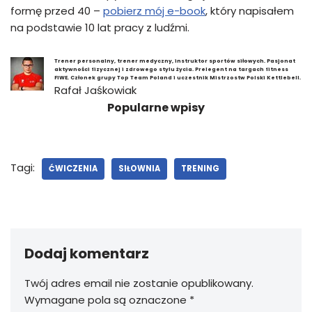
formę przed 40 –
pobierz mój e-book
, który napisałem
na podstawie 10 lat pracy z ludźmi.
Trener personalny, trener medyczny, instruktor sportów siłowych. Pasjonat
aktywności fizycznej i zdrowego stylu życia. Prelegent na targach fitness
FIWE. Członek grupy Top Team Poland i uczestnik Mistrzostw Polski Kettlebell.
Rafał Jaśkowiak
Popularne wpisy
Tagi:
ĆWICZENIA
SIŁOWNIA
TRENING
Dodaj komentarz
Twój adres email nie zostanie opublikowany.
Wymagane pola są oznaczone
*