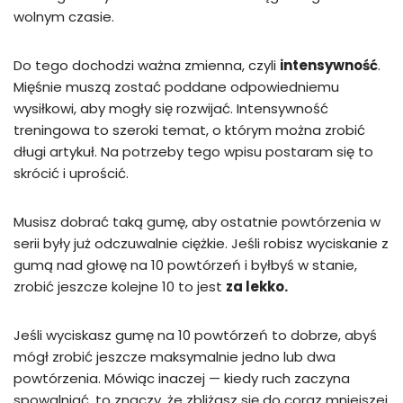
wolnym czasie.
Do tego dochodzi ważna zmienna, czyli
intensywność
.
Mięśnie muszą zostać poddane odpowiedniemu
wysiłkowi, aby mogły się rozwijać. Intensywność
treningowa to szeroki temat, o którym można zrobić
długi artykuł. Na potrzeby tego wpisu postaram się to
skrócić i uprościć.
Musisz dobrać taką gumę, aby ostatnie powtórzenia w
serii były już odczuwalnie ciężkie. Jeśli robisz wyciskanie z
gumą nad głowę na 10 powtórzeń i byłbyś w stanie,
zrobić jeszcze kolejne 10 to jest
za lekko.
Jeśli wyciskasz gumę na 10 powtórzeń to dobrze, abyś
mógł zrobić jeszcze maksymalnie jedno lub dwa
powtórzenia. Mówiąc inaczej — kiedy ruch zaczyna
spowalniać, to znaczy, że zbliżasz się do coraz mniejszej