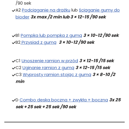
/90 sek
A2
Podciąganie na drążku
lub
ściąganie gumy do
bioder
3x max /2 min lub 3 × 12-15 /90 sek
B1
Pompka lub pompka z gumą
3 × 10-12 /90 sek
B2
Przysiad z gumą
3 × 10-12 /90 sek
C1
Unoszenie ramion w przód
3 × 12-15 /15 sek
C2
Uginanie ramion z gumą
3 × 12-15 /15 sek
C3
Wyprosty ramion stojąc z gumą
3 × 8-10 /2
min
D
Combo deska boczna + zwykła + boczna
3x 25
sek + 25 sek + 25 sek /90 sek