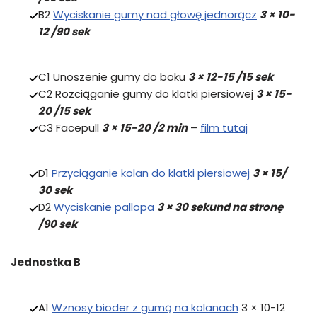
B2
Wyciskanie gumy nad głowę jednorącz
3 × 10-
12 /90 sek
C1 Unoszenie gumy do boku
3 × 12-15 /15 sek
C2 Rozciąganie gumy do klatki piersiowej
3 × 15-
20 /15 sek
C3 Facepull
3 × 15-20 /2 min
–
film tutaj
D1
Przyciąganie kolan do klatki piersiowej
3 × 15/
30 sek
D2
Wyciskanie pallopa
3 × 30 sekund na stronę
/90 sek
Jednostka B
A1
Wznosy bioder z gumą na kolanach
3 × 10-12