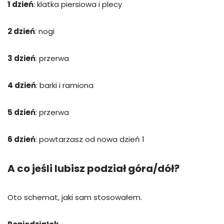
1 dzień
: klatka piersiowa i plecy
2 dzień
: nogi
3 dzień
: przerwa
4 dzień
: barki i ramiona
5 dzień
: przerwa
6 dzień
: powtarzasz od nowa dzień 1
A co jeśli lubisz podział góra/dół?
Oto schemat, jaki sam stosowałem.