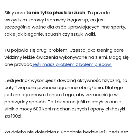
Silny core
to nie tylko płaski brzuch
. To przede
wszystkim zdrowy i sprawny kręgosłup, co jest
szczególnie ważne dla osób uprawiających inne sporty,
takie jak bieganie, squash czy sztuki walki.
Tu pojawia się drugi problem. Często jako trening core
widzimy lekkie ćwiczenia wykonywane na ziemi. Mogą się
one przydać
jeśli masz problem z bólem pleców.
Jeśli jednak wykonujesz dowolną aktywność fizyczną, to
cały Twój core przenosi ogromne obciążenia. Dlatego
jestem ogromnym fanem tego, aby wzmocnić je w
podrzędny sposób. To tak samo jeśli miałbyś w aucie
silnik o mocy 600 koni mechanicznych i opony chińczyki
za 100zł.
Za daleko nie dojedziesz. Podobnie bedzie jeśli będziesz